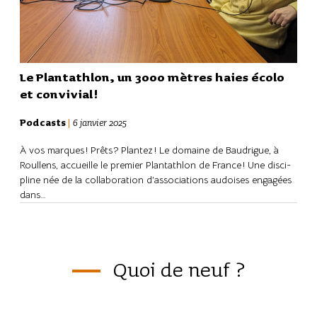
Le Plan­tath­lon, un 3000 mètres haies écolo
et convi­vial !
Podcasts
|
6 janvier 2025
À vos marques ! Prêts ? Plan­tez ! Le domaine de Baudrigue, à
Roul­lens, accueille le premier Plan­tath­lon de France ! Une disci­
pline née de la colla­bo­ra­tion d’as­so­cia­tions audoises enga­gées
dans…
Quoi de neuf ?