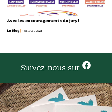
Avec les encou­ra­ge­ments du jury !
Le Blog
|
3 octobre 2024
facebook
Suivez-nous sur