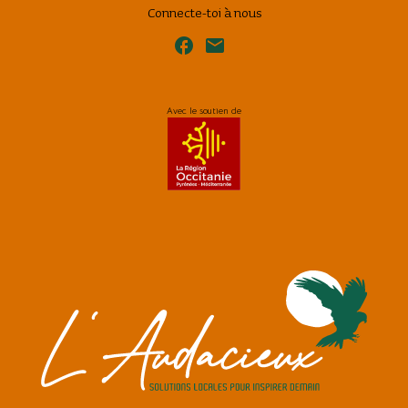
Connecte-toi à nous
facebook
email
Avec le soutien de