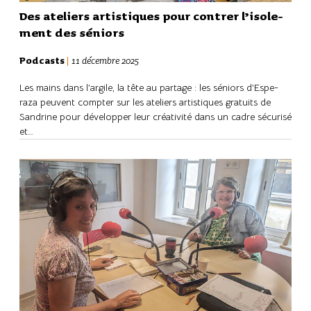
Des ateliers artis­tiques pour contrer l’iso­le­
ment des séniors
Podcasts
|
11 décembre 2025
Les mains dans l’ar­gile, la tête au partage : les séniors d’Es­pe­
raza peuvent comp­ter sur les ateliers artis­tiques gratuits de
Sandrine pour déve­lop­per leur créa­ti­vité dans un cadre sécu­risé
et…