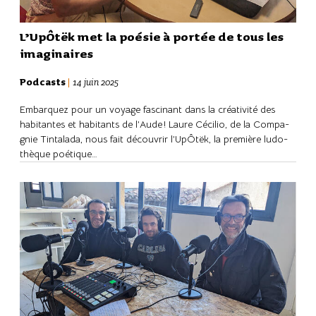
L’UpÔtëk met la poésie à portée de tous les
imagi­naires
Podcasts
|
14 juin 2025
Embarquez pour un voyage fasci­nant dans la créa­ti­vité des
habi­tantes et habi­tants de l’Aude ! Laure Céci­lio, de la Compa­
gnie Tinta­lada, nous fait décou­vrir l’UpÔtëk, la première ludo­
thèque poétique…