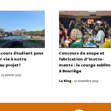
ncours étudiant pour
Concours de soupe et
 vie à notre
fabri­ca­tion d’ins­tru­
u projet !
ments : la courge subli­
à Bouriège
|
15 janvier 2025
Le Blog
|
27 novembre 2024