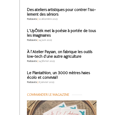
Des ateliers artis­tiques pour contrer l’iso­
le­ment des séniors
Podcasts
|
11 décembre 2025
L’UpÔtëk met la poésie à portée de tous
les imagi­naires
Podcasts
|
14 juin 2025
À l’Ate­lier Paysan, on fabrique les outils
low-tech d’une autre agri­cul­ture
Podcasts
|
14 février 2025
Le Plan­tath­lon, un 3000 mètres haies
écolo et convi­vial !
Podcasts
|
6 janvier 2025
COMMANDER LE MAGAZINE