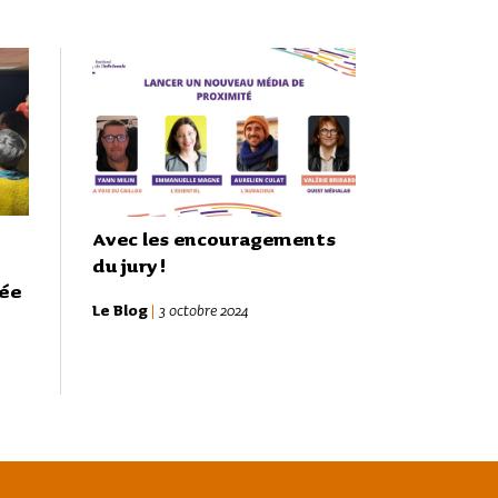
Avec les encou­ra­ge­ments
du jury !
mée
Le Blog
|
3 octobre 2024