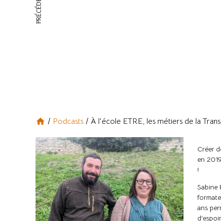
PRÉCÉDENT
home
Podcasts
À l'école ETRE, les métiers de la Transi
Créer d
en 2019
!
Sabine 
formate
ans per
d'espoi