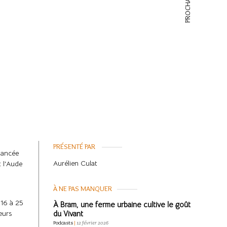
PROCHAIN
PRÉSENTÉ PAR
 lancée
Aurélien Culat
 l'Aude
À NE PAS MANQUER
 16 à 25
À Bram, une ferme urbaine cultive le goût
eurs
du Vivant
Podcasts
|
12 février 2026