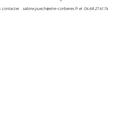
s contacter :
sabine.puech@etre-corbieres.fr
et
04.68.27.41.74